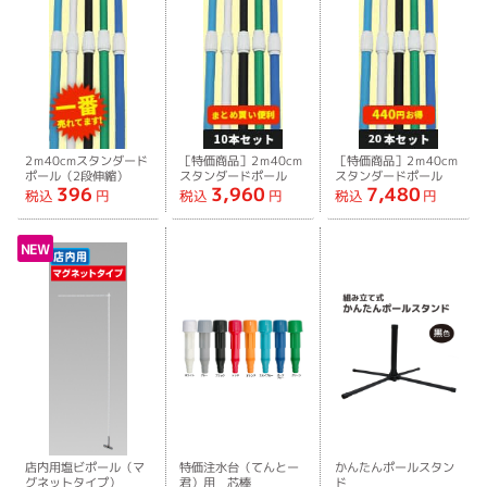
2ｍ40cmスタンダード
［特価商品］2ｍ40cm
［特価商品］2ｍ40cm
ポール（2段伸縮）
スタンダードポール
スタンダードポール
396
3,960
7,480
（２段伸縮）［10本セ
（２段伸縮）［20本セ
税込
円
税込
円
税込
円
ット］
ット］
NEW
店内用塩ビポール（マ
特価注水台（てんとー
かんたんポールスタン
グネットタイプ）
君）用 芯棒
ド