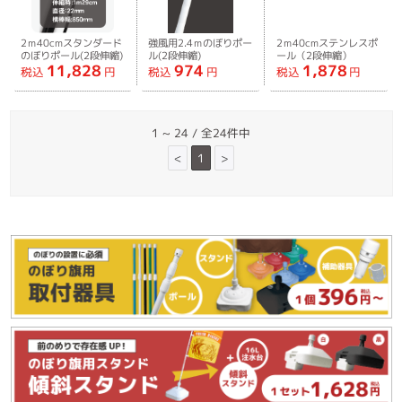
2ｍ40cmスタンダード
強風用2.4ｍのぼりポー
2ｍ40cmステンレスポ
のぼりポール(2段伸縮)
ル(2段伸縮)
ール（2段伸縮）
11,828
974
1,878
全パーツ黒20本セット
税込
円
税込
円
税込
円
1 ~ 24 / 全24件中
<
1
>