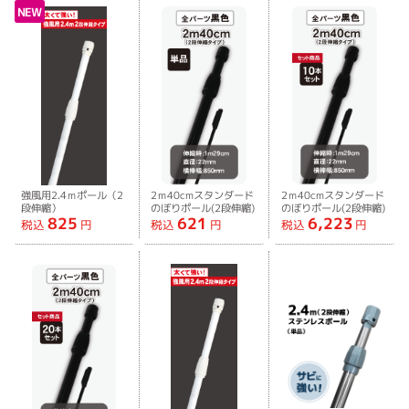
NEW
強風用2.4ｍポール（2
2ｍ40cmスタンダード
2ｍ40cmスタンダード
段伸縮）
のぼりポール(2段伸縮)
のぼりポール(2段伸縮)
825
621
6,223
全パーツ黒
全パーツ黒10本セット
税込
円
税込
円
税込
円