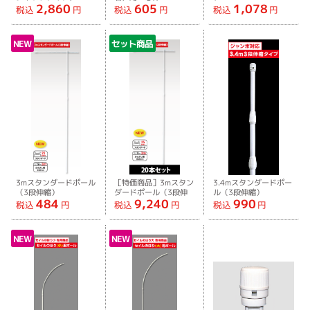
2,860
605
1,078
AL-KM8-0010
税込
円
税込
円
税込
円
NEW
セット商品
3mスタンダードポール
［特価商品］3mスタン
3.4mスタンダードポー
（3段伸縮）
ダードポール（3段伸
ル（3段伸縮）
484
9,240
990
縮）［20本セット］
税込
円
税込
円
税込
円
NEW
NEW