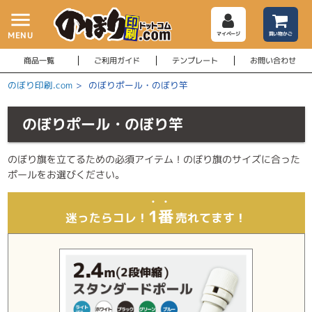
menu
MENU
マイページ
買い物かご
商品一覧
ご利用ガイド
テンプレート
お問い合わせ
のぼり印刷.com
>
のぼりポール・のぼり竿
のぼりポール・のぼり竿
のぼり旗を立てるための必須アイテム！のぼり旗のサイズに合った
ポールをお選びください。
1番
迷ったらコレ！
売れてます！