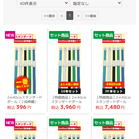
<<
<
1
>
>>
最初
最後
NEW
セット商品
セット商品
2ｍ40cmスタンダード
［特価商品］2ｍ40cm
［特価商品］2ｍ40cm
ポール（２段伸縮）
スタンダードポール
スタンダードポール
396
3,960
7,480
（２段伸縮）［10本セ
（２段伸縮）［20本セ
税込
円
税込
円
税込
円
ット］
ット］
NEW
セット商品
セット商品