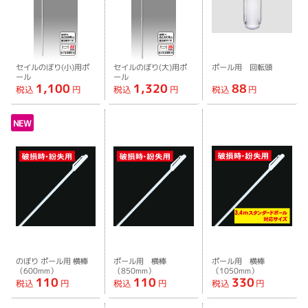
セイルのぼり(小)用ポ
セイルのぼり(大)用ポ
ポール用 回転頭
ール
ール
1,100
1,320
88
税込
円
税込
円
税込
円
NEW
のぼり ポール用 横棒
ポール用 横棒
ポール用 横棒
（600mm）
（850mm）
（1050mm）
110
110
330
税込
円
税込
円
税込
円