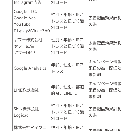
Instagram広告
別コード
Google LLC.
性別・年齢・IPア
Google Ads
広告配信効果計測
ドレスと紐づく識
YouTube
の為
別コード
Display&Video360
ヤフー株式会社
性別・年齢・IPア
広告配信効果計測
ヤフー広告
ドレスと紐づく識
の為
ヤフーDMP
別コード
キャンペーン情報
年齢、性別、IPア
Google Analytics
配信の為、配信効
ドレス
果計測
キャンペーン情報
年齢、性別、都道
LINE株式会社
配信の為、配信効
府県、LINE ID
果計測
性別・年齢・IPア
SMN株式会社
広告配信効果計測
ドレスと紐づく識
Logicad
の為
別コード
株式会社マイクロ
性別・年齢・IPア
広告配信効果計測