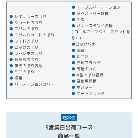
●
テーブルパーテーション
●
タペストリー各種
●
レギュラーのぼり
●
手旗
●
ショートのぼり
●
バナースタンド各種
●
スリムのぼり
( ロールアップバナースタンドを
●
スリムショートのぼり
除く)
●
ワイドのぼり
●
ビッグバナー
●
ビッグのぼり
●
腕章
●
ジャンボのぼり
●
たすき
●
長持ちのぼり
●
三角フラッグ
●
蛍光のぼり各種
●
簡易のれん
●
ミニのぼり
●
A型のぼり看板
●
横幕
●
駐車場看板
●
パーテーションカバー
●
ポスター
●
ゲートフラッグ
通常便
5営業日出荷コース
商品一覧