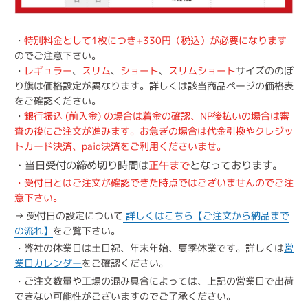
・
特別料金として1枚につき+330円（税込）が必要になります
のでご注意下さい。
・
レギュラー
、
スリム
、
ショート
、
スリムショート
サイズののぼ
り旗は価格設定が異なります。詳しくは該当商品ページの価格表
をご確認ください。
・
銀行振込 (前入金) の場合は着金の確認、NP後払いの場合は審
査の後にご注文が進みます。お急ぎの場合は代金引換やクレジッ
トカード決済、paid決済をご利用くださいませ。
・当日受付の締め切り時間は
正午まで
となっております。
・受付日とはご注文が確認できた時点ではございませんのでご注
意下さい。
→ 受付日の設定について
詳しくはこちら【ご注文から納品まで
の流れ】
をご覧下さい。
・弊社の休業日は土日祝、年末年始、夏季休業です。詳しくは
営
業日カレンダー
をご確認ください。
・ご注文数量や工場の混み具合によっては、上記の営業日で出荷
できない可能性がございますのでご了承ください。