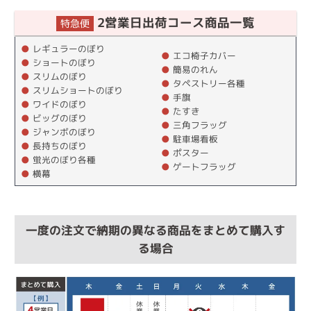
2営業日出荷コース商品一覧
特急便
●
レギュラーのぼり
●
エコ椅子カバー
●
ショートのぼり
●
簡易のれん
●
スリムのぼり
●
タペストリー各種
●
スリムショートのぼり
●
手旗
●
ワイドのぼり
●
たすき
●
ビッグのぼり
●
三角フラッグ
●
ジャンボのぼり
●
駐車場看板
●
長持ちのぼり
●
ポスター
●
蛍光のぼり各種
●
ゲートフラッグ
●
横幕
一度の注文で納期の異なる商品をまとめて購入す
る場合