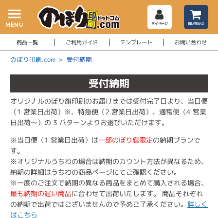
menu
MENU
マイページ
買い物かご
商品一覧
ご利用ガイド
テンプレート
お問い合わせ
のぼり印刷.com
>
受付納期
受付納期
オリジナルのぼり旗印刷のお届けまでは受付完了日より、当日便
（1 営業日出荷）※、特急便（2 営業日出荷）、通常便（4 営業
日出荷～）の 3 パターンよりお選びいただけます。
※当日便（1 営業日出荷）は
一部のぼり旗限定
の納期プランで
す。
※オリジナルうちわの場合は納期のカウント方法が異なるため、
納期の詳細はうちわの商品ページにてご確認ください。
※一度のご注文で納期の異なる商品をまとめて購入される場合、
最も納期の遅い商品
に合わせて出荷いたします。 商品それぞれ
の納期で出荷ではございませんので予めご了承ください。
詳しく
はこちら