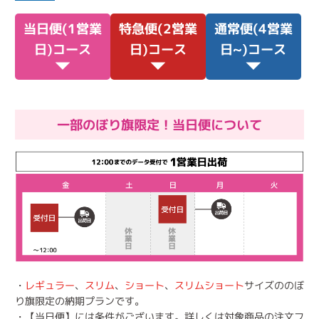
当日便(1営業
特急便(2営業
通常便(4営業
日)コース
日)コース
日~)コース
一部のぼり旗限定！当日便について
・
レギュラー
、
スリム
、
ショート
、
スリムショート
サイズののぼ
り旗限定の納期プランです。
・【当日便】には条件がございます。詳しくは対象商品の注文フ