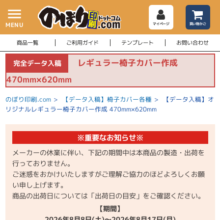
menu
MENU
マイページ
買い物かご
商品一覧
ご利用ガイド
テンプレート
お問い合わせ
レギュラー椅子カバー作成
完全データ入稿
470mm×620mm
のぼり印刷.com
>
【データ入稿】椅子カバー各種
>
【データ入稿】オ
リジナルレギュラー椅子カバー作成 470mm×620mm
※重要なお知らせ※
メーカーの休業に伴い、下記の期間中は本商品の製造・出荷を
行っておりません。
ご迷惑をおかけいたしますがご理解ご協力のほどよろしくお願
い申し上げます。
商品の出荷日については「出荷日の目安」をご確認ください。
【期間】
2026年8月8日(土)～2026年8月17日(月)