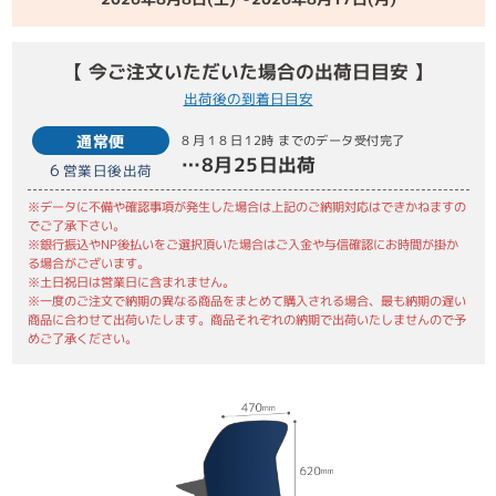
【 今ご注文いただいた場合の出荷日目安 】
出荷後の到着日目安
通常便
8月18日
12時 までのデータ受付完了
…
8月25日
出荷
6
営業日後出荷
※データに不備や確認事項が発生した場合は上記のご納期対応はできかねますの
でご了承下さい。
※銀行振込やNP後払いをご選択頂いた場合はご入金や与信確認にお時間が掛か
る場合がございます。
※土日祝日は営業日に含まれません。
※一度のご注文で納期の異なる商品をまとめて購入される場合、最も納期の遅い
商品に合わせて出荷いたします。商品それぞれの納期で出荷いたしませんので予
めご了承ください。