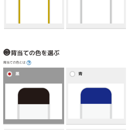
❸
背当ての色を選ぶ
背当ての色とは
黒
青