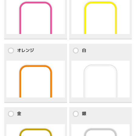
オレンジ
白
金
銀