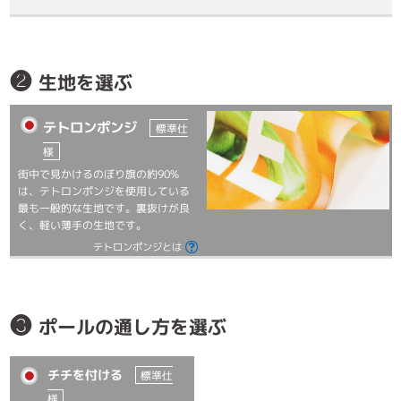
❷
生地を選ぶ
テトロンポンジ
標準仕
様
街中で見かけるのぼり旗の約90%
は、テトロンポンジを使用している
最も一般的な生地です。裏抜けが良
く、軽い薄手の生地です。
テトロンポンジとは
❸
ポールの通し方を選ぶ
チチを付ける
標準仕
様