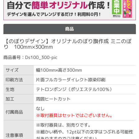
商品
【のぼりデザイン】オリジナルのぼり旗作成 ミニのぼ
り 100mm×300mm
商品番号：Ds100_300-pic
サイズ
幅100mm×高さ300mm
印刷方法
片面フルカラーダイレクト捺染印刷
生地
テトロンポンジ（ポリエステル100％）
加工
周囲ヒートカット
なし
付属商品
※取付器具はセットではございません。
※取付器具は、別売りです。
※細かい柄や、12pt以下の文字はつぶれる可能性
注意事項
がありますのでご注意ください。