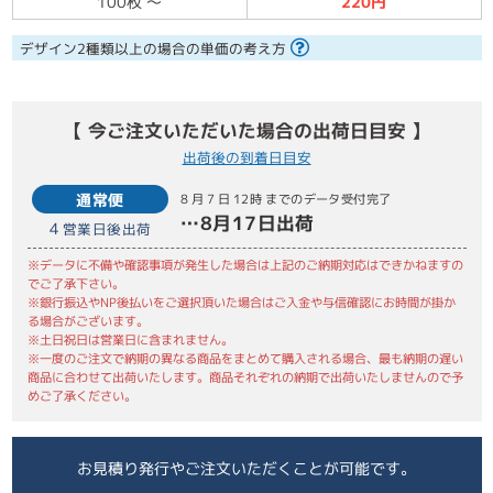
100枚
～
220円
デザイン2種類以上の場合の単価の考え方
【 今ご注文いただいた場合の出荷日目安 】
出荷後の到着日目安
通常便
8月7日
12時 までのデータ受付完了
…
8月17日
出荷
4
営業日後出荷
※データに不備や確認事項が発生した場合は上記のご納期対応はできかねますの
でご了承下さい。
※銀行振込やNP後払いをご選択頂いた場合はご入金や与信確認にお時間が掛か
る場合がございます。
※土日祝日は営業日に含まれません。
※一度のご注文で納期の異なる商品をまとめて購入される場合、最も納期の遅い
商品に合わせて出荷いたします。商品それぞれの納期で出荷いたしませんので予
めご了承ください。
お見積り発行やご注文いただくことが可能です。