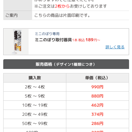
※ご注文は
2枚から
お受けしております
ご案内
こちらの商品は片面印刷です。
ミニのぼり専用
ミニのぼり取付器具
189
1本 税込
円～
詳しく見る
販売価格
（デザイン1種類につき）
購入数
単価（税込）
2枚
～
4枚
990円
5枚
～
9枚
880円
10枚
～
19枚
462円
20枚
～
49枚
374円
50枚
～
99枚
286円