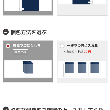
❹
梱包方法を選ぶ
適量で袋に入れる
一枚ずつ袋に入れる
1枚あたり + 税込
22 円
標準仕様
❺