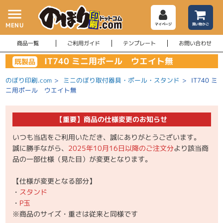
menu
MENU
マイページ
買い物かご
商品一覧
ご利用ガイド
テンプレート
お問い合わせ
IT740 ミニ用ポール ウエイト無
既製品
のぼり印刷.com
>
ミニのぼり取付器具・ポール・スタンド
>
IT740 ミ
ニ用ポール ウエイト無
【重要】商品の仕様変更のお知らせ
いつも当店をご利用いただき、誠にありがとうございます。
誠に勝手ながら、
2025年10月16日以降のご注文分
より該当商
品の一部仕様（見た目）が変更となります。
【仕様が変更となる部分】
・
スタンド
・
P玉
※商品のサイズ・重さは従来と同様です