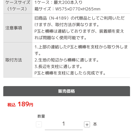
ケースサイズ
1ケース：最大200本入り
（1ケース）
箱サイズ：W575×D770×H265mm
旧商品（N-4189）の代替品としてご利用いただ
けますが、取付方法が異なります。
注意事項
P玉と横棒は連結しておりますが、装着順を変え
れば問題なく使用可能です。
1.上部の連結したP玉と横棒を支柱から取り外しま
す。
取付方法
2.生地の短辺から横棒に通します。
3.長辺を支柱に通します。
P玉と横棒を支柱に差したら完成です。
販売価格
189
税込
円
数量
-
+
本