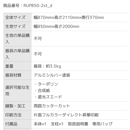
商品番号：RUP850-2st_d
全体サイズ
幅870mm×高さ2110mm×奥行370mm
生地サイズ
幅850mm×高さ2000mm
生地の単品購
不可
入
器具の単品購
不可
入
重量
器具：約3.5kg
器具材質
アルミシルバー塗装
・ターポリン
選択可能な生
・合成紙
地
・遮光スエード
縫製・加工
周囲カッターカット
印刷方法
片面フルカラーダイレクト昇華印刷
付属品
本体×1 支柱×1 取扱説明書 専用バッグ