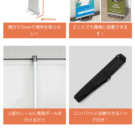
奥行370mmで場所を取らな
どこにでも簡単に設置できま
い！
す！
上部のレールに背面ポールを
コンパクトに収納できるバッ
かけるだけ
グ付き！