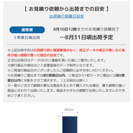
【 お見積り依頼から出荷までの目安 】
出荷後の到着日目安
8月10日
12時
までのお見積り依頼完了
通常便
…
8月31日
頃出荷予定
5
営業日後出荷
※上記出荷予定は
お見積り時に確認事項がなく、校正データの修正が無しなど条
件が短い期間で整った場合の目安
です。
正式な出荷日はデータOKのご連絡を頂いた後にご案内いたします。
※銀行振込の場合はご入金確認後のデータ制作となります。
※ご希望の納品日がございましたらご依頼時に必ずお申し付けください。
※お見積りご提出までは
約3営業日以内
、ご発注から1校データご提出には
約5営
業日以内
に手配をさせて頂きます。（土日祝日は除く）
※一度のご注文で納期の異なる商品をまとめて購入される場合、最も納期の遅い
商品に合わせて出荷いたします。商品それぞれの納期で出荷いたしませんので予
めご了承ください。