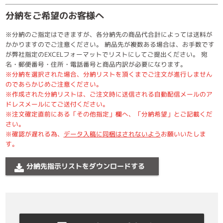
分納をご希望のお客様へ
※分納のご指定はできますが、各分納先の商品代合計によっては送料が
かかりますのでご注意ください。 納品先が複数ある場合は、お手数です
が弊社指定のEXCELフォーマットでリストにしてご提出ください。 宛
名・郵便番号・住所・電話番号と商品内訳が必要になります。
※分納を選択された場合、分納リストを頂くまでご注文が進行しません
のであらかじめご注意ください。
※作成された分納リストは、ご注文時に送信される自動配信メールのア
ドレスメールにてご送付ください。
※注文確定直前にある「その他指定」欄へ、「分納希望」とご記載くだ
さい。
※確認が遅れる為、
データ入稿に同梱はされないよう
お願いいたしま
す。
分納先指示リストをダウンロードする