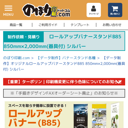
menu
MENU
マイページ
買い物かご
商品一覧
ご利用ガイド
テンプレート
お問い合わせ
ロールアップバナースタンドB85
制作依頼・見積り
850mm×2,000mm(器具付) シルバー
のぼり印刷.com
>
【データ制作】バナースタンド各種
>
【データ制
作】オリジナルロールアップバナースタンドB85 850mm×2,000mm(器具
付) シルバー
【重要】ターポリン｜印刷機変更に伴う色味についてのお知らせ
※「手描きデザインFAXオーダーシート廃止」のお知らせ※