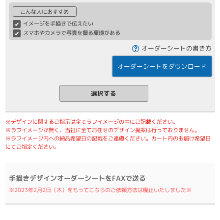
こんな人におすすめ
イメージを手描きで伝えたい
スマホやカメラで写真を撮る環境がある
オーダーシートの書き方
オーダーシートをダウンロード
選択する
※デザインに関するご指示は全てラフイメージの中にご記載ください。
※ラフイメージが無く、当社に全てお任せのデザイン提案は行っておりません。
※ラフイメージ内への納品希望日の記載をご遠慮ください。カート内のお届け希望日
にてご指定ください。
手描きデザインオーダーシートをFAXで送る
※2023年2月2日（木）をもってこちらのご依頼方法は廃止いたしました※