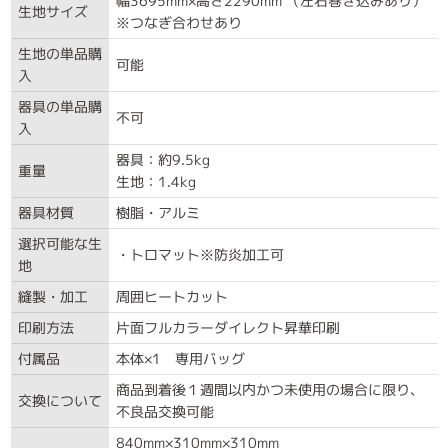
幅3695mm×高さ2290mm （左右巻き込みあり）
生地サイズ
※つなぎ合わせあり
生地の単品購
可能
入
器具の単品購
不可
入
器具：約9.5kg
重量
生地：1.4kg
器具材質
樹脂・アルミ
選択可能な生
・トロマット※防炎加工可
地
縫製・加工
周囲ヒートカット
印刷方法
片面フルカラーダイレクト昇華印刷
付属品
本体×1 専用バッグ
商品到着後１週間以内かつ未使用の場合に限り、
交換について
不良品交換可能
840mm×310mm×310mm