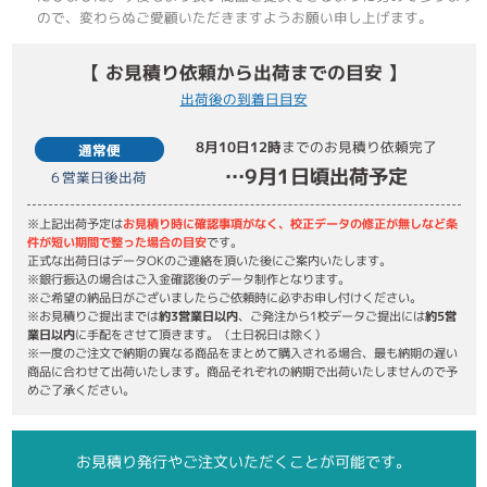
ので、変わらぬご愛顧いただきますようお願い申し上げます。
【 お見積り依頼から出荷までの目安 】
出荷後の到着日目安
8月10日
12時
までのお見積り依頼完了
通常便
…
9月1日
頃出荷予定
6
営業日後出荷
※上記出荷予定は
お見積り時に確認事項がなく、校正データの修正が無しなど条
件が短い期間で整った場合の目安
です。
正式な出荷日はデータOKのご連絡を頂いた後にご案内いたします。
※銀行振込の場合はご入金確認後のデータ制作となります。
※ご希望の納品日がございましたらご依頼時に必ずお申し付けください。
※お見積りご提出までは
約3営業日以内
、ご発注から1校データご提出には
約5営
業日以内
に手配をさせて頂きます。（土日祝日は除く）
※一度のご注文で納期の異なる商品をまとめて購入される場合、最も納期の遅い
商品に合わせて出荷いたします。商品それぞれの納期で出荷いたしませんので予
めご了承ください。
お見積り発行やご注文いただくことが可能です。