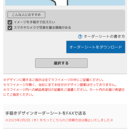
こんな人におすすめ
イメージを手描きで伝えたい
スマホやカメラで写真を撮る環境がある
オーダーシートの書き方
オーダーシートをダウンロード
選択する
※デザインに関するご指示は全てラフイメージの中にご記載ください。
※ラフイメージが無く、当社に全てお任せのデザイン提案は行っておりません。
※ラフイメージ内への納品希望日の記載をご遠慮ください。カート内のお届け希望日
にてご指定ください。
手描きデザインオーダーシートをFAXで送る
※2023年2月2日（木）をもってこちらのご依頼方法は廃止いたしました※