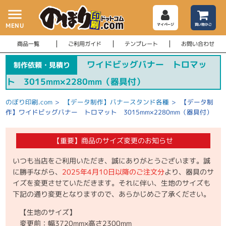
menu
MENU
マイページ
買い物かご
商品一覧
ご利用ガイド
テンプレート
お問い合わせ
ワイドビッグバナー トロマッ
制作依頼・見積り
ト 3015mm×2280mm（器具付）
のぼり印刷.com
>
【データ制作】バナースタンド各種
>
【データ制
作】ワイドビッグバナー トロマット 3015mm×2280mm（器具付）
【重要】商品のサイズ変更のお知らせ
いつも当店をご利用いただき、誠にありがとうございます。誠
に勝手ながら、
2025年4月10日以降のご注文分
より、器具のサ
イズを変更させていただきます。それに伴い、生地のサイズも
下記の通り変更となりますので、あらかじめご了承ください。
【生地のサイズ】
変更前：幅3720mm×高さ2300mm