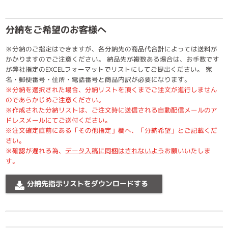
分納をご希望のお客様へ
※分納のご指定はできますが、各分納先の商品代合計によっては送料が
かかりますのでご注意ください。 納品先が複数ある場合は、お手数です
が弊社指定のEXCELフォーマットでリストにしてご提出ください。 宛
名・郵便番号・住所・電話番号と商品内訳が必要になります。
※分納を選択された場合、分納リストを頂くまでご注文が進行しません
のであらかじめご注意ください。
※作成された分納リストは、ご注文時に送信される自動配信メールのア
ドレスメールにてご送付ください。
※注文確定直前にある「その他指定」欄へ、「分納希望」とご記載くだ
さい。
※確認が遅れる為、
データ入稿に同梱はされないよう
お願いいたしま
す。
分納先指示リストをダウンロードする