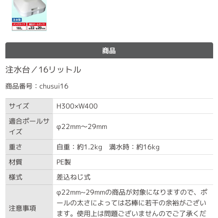
商品
注水台／16リットル
商品番号：chusui16
サイズ
H300×W400
適合ポールサ
φ22mm～29mm
イズ
重さ
自重：約1.2kg 満水時：約16kg
材質
PE製
様式
差込ねじ式
φ22mm~29mmの商品が対象になりますので、ポ
ールの太さによっては芯棒に若干の余裕がござい
注意事項
ます。使用上は問題ございませんのでご了承くだ