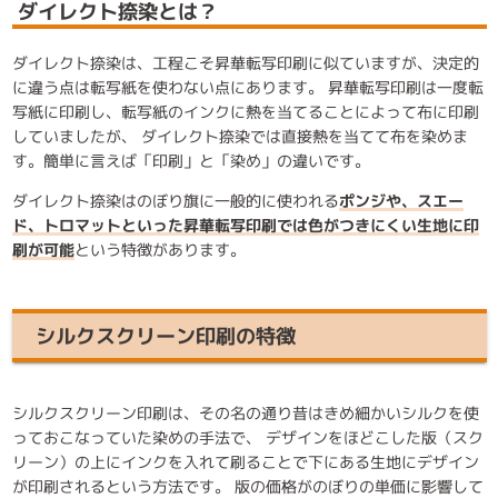
ダイレクト捺染とは？
ダイレクト捺染は、工程こそ昇華転写印刷に似ていますが、決定的
に違う点は転写紙を使わない点にあります。 昇華転写印刷は一度転
写紙に印刷し、転写紙のインクに熱を当てることによって布に印刷
していましたが、 ダイレクト捺染では直接熱を当てて布を染めま
す。簡単に言えば「印刷」と「染め」の違いです。
ダイレクト捺染はのぼり旗に一般的に使われる
ポンジや、スエー
ド、トロマットといった昇華転写印刷では色がつきにくい生地に印
刷が可能
という特徴があります。
シルクスクリーン印刷の特徴
シルクスクリーン印刷は、その名の通り昔はきめ細かいシルクを使
っておこなっていた染めの手法で、 デザインをほどこした版（スク
リーン）の上にインクを入れて刷ることで下にある生地にデザイン
が印刷されるという方法です。 版の価格がのぼりの単価に影響して