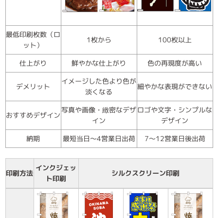
最低印刷枚数（ロ
1枚から
100枚以上
ット）
仕上がり
鮮やかな仕上がり
色の再現度が高い
イメージした色より色が
デメリット
細やかな表現ができない
淡くなる
写真や画像・緻密なデザ
ロゴや文字・シンプルな
おすすめデザイン
イン
デザイン
納期
最短当日～4営業日出荷
7～12営業日後出荷
インクジェッ
印刷方法
シルクスクリーン印刷
ト印刷